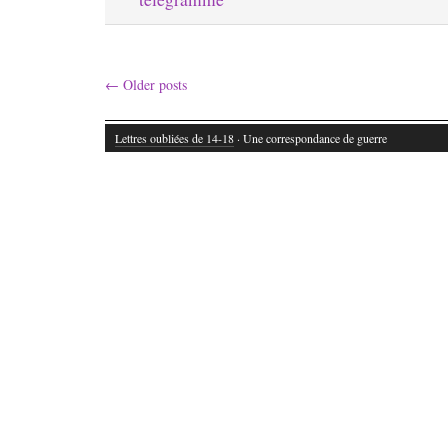
←
Older posts
Lettres oubliées de 14-18
· Une correspondance de guerre