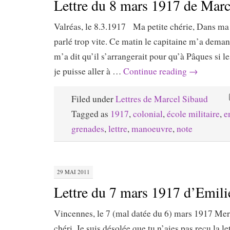
Lettre du 8 mars 1917 de Marc
Valréas, le 8.3.1917 Ma petite chérie, Dans ma d
parlé trop vite. Ce matin le capitaine m’a deman
m’a dit qu’il s’arrangerait pour qu’à Pâques si le
je puisse aller à …
Continue reading
→
Filed under
Lettres de Marcel Sibaud
Tagged as
1917
,
colonial
,
école militaire
,
e
grenades
,
lettre
,
manoeuvre
,
note
29 MAI 2011
Lettre du 7 mars 1917 d’Emili
Vincennes, le 7 (mal datée du 6) mars 1917 M
chéri, Je suis désolée que tu n’aies pas reçu la let