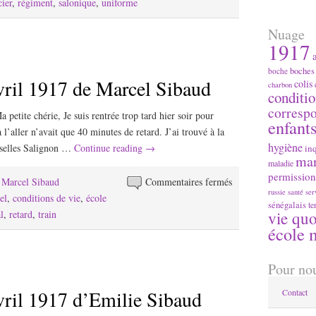
du
cier
,
régiment
,
salonique
,
uniforme
24
Nuage
avril
1917
1917
de
boches
boche
vril 1917 de Marcel Sibaud
Marcel
colis
charbon
conditio
Sibaud
corresp
petite chérie, Je suis rentrée trop tard hier soir pour
enfant
 l’aller n’avait que 40 minutes de retard. J’ai trouvé à la
hygiène
iselles Salignon …
Continue reading
→
in
ma
maladie
permission
sur
e Marcel Sibaud
Commentaires fermés
russie
santé
ser
Lettre
el
,
conditions de vie
,
école
sénégalais
te
du
l
,
retard
,
train
vie quo
école m
23
avril
1917
Pour nou
de
vril 1917 d’Emilie Sibaud
Contact
Marcel
Sibaud