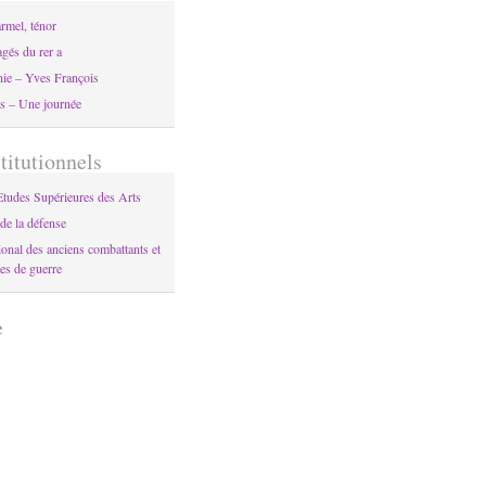
rmel, ténor
gés du rer a
onie – Yves François
s – Une journée
stitutionnels
'Etudes Supérieures des Arts
de la défense
ional des anciens combattants et
es de guerre
e