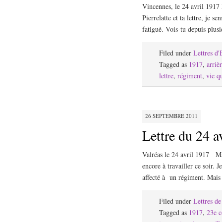
Vincennes, le 24 avril 1917
Pierrelatte et ta lettre, je se
fatigué. Vois-tu depuis plu
Filed under
Lettres d
Tagged as
1917
,
arriè
lettre
,
régiment
,
vie q
26 SEPTEMBRE 2011
Lettre du 24 a
Valréas le 24 avril 1917 Ma 
encore à travailler ce soir. J
affecté à un régiment. Mais
Filed under
Lettres d
Tagged as
1917
,
23e c