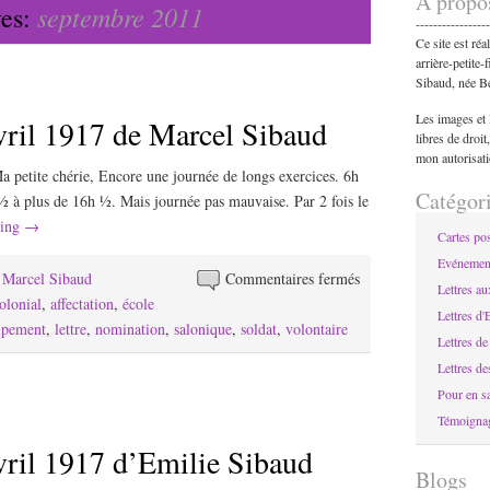
A propo
septembre 2011
ves:
-----------------
Ce site est réa
arrière-petite-
Sibaud, née Be
Les images et l
vril 1917 de Marcel Sibaud
libres de droit
mon autorisati
a petite chérie, Encore une journée de longs exercices. 6h
Catégor
 à plus de 16h ½. Mais journée pas mauvaise. Par 2 fois le
ding
→
Cartes pos
Evénemen
sur
e Marcel Sibaud
Commentaires fermés
Lettres au
Lettre
olonial
,
affectation
,
école
Lettres d'
du
ipement
,
lettre
,
nomination
,
salonique
,
soldat
,
volontaire
Lettres d
25
Lettres de
avril
Pour en sa
1917
Témoigna
de
vril 1917 d’Emilie Sibaud
Marcel
Blogs
Sibaud