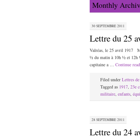
Monthly Archi
30 SEPTEMBRE 2011
Lettre du 25 a
Valréas, le 25 avril 1917 M
½ du matin à 10h ½ et 12h ½
capitaine a …
Continue rea
Filed under
Lettres d
Tagged as
1917
,
23e c
militaire
,
enfants
,
équ
28 SEPTEMBRE 2011
Lettre du 24 a