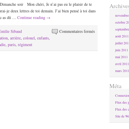
Dimanche soir Mon chéri, Je n’ai pas eu le plaisir de te
Archive
urai-je deux lettres de toi demain. J’ai bien pensé à toi dans
novembre
 tu as dû …
Continue reading
→
octobre 2
septembre
sur
'Emilie Sibaud
Commentaires fermés
août 2011
Lettre
tation
,
arrière
,
colonel
,
enfants
,
juillet 20
du
adie
,
paris
,
régiment
juin 2011
22
mai 2011
avril
avril 2011
1917
d’Emilie
mars 201
Sibaud
Méta
Connexio
Flux des p
Flux des 
Site de W