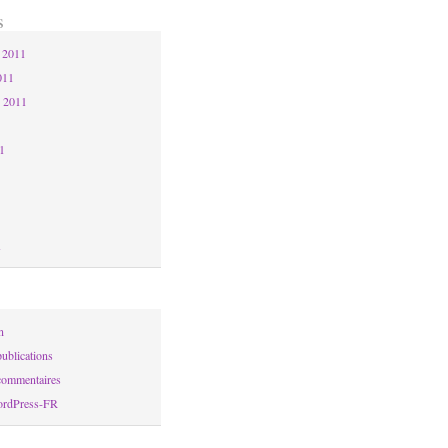
s
 2011
011
 2011
11
1
n
ublications
commentaires
ordPress-FR