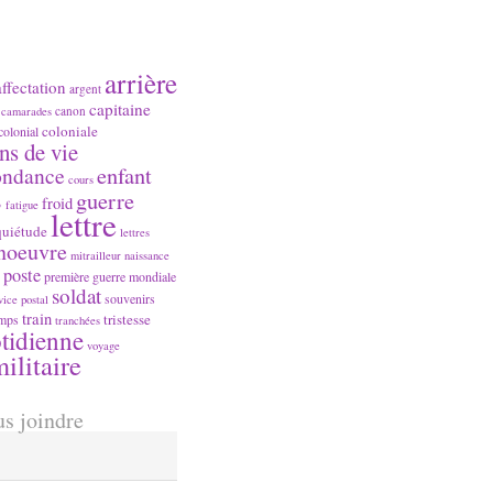
arrière
affectation
argent
capitaine
canon
camarades
coloniale
colonial
ns de vie
ondance
enfant
cours
s
guerre
froid
fatigue
lettre
quiétude
lettres
noeuvre
mitrailleur
naissance
poste
première guerre mondiale
soldat
souvenirs
vice postal
train
tristesse
mps
tranchées
tidienne
voyage
ilitaire
s joindre