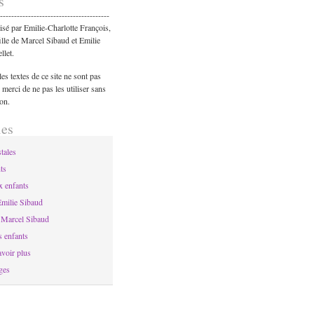
s
---------------------------------------
lisé par Emilie-Charlotte François,
fille de Marcel Sibaud et Emilie
llet.
es textes de ce site ne sont pas
, merci de ne pas les utiliser sans
on.
ies
tales
ts
x enfants
Emilie Sibaud
e Marcel Sibaud
s enfants
voir plus
ges