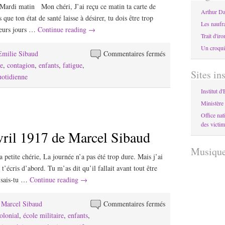
 Mardi matin Mon chéri, J’ai reçu ce matin ta carte de
Arthur Da
ns que ton état de santé laisse à désirer, tu dois être trop
Les naufra
sieurs jours …
Continue reading
→
Trait d'ir
Un croqui
sur
'Emilie Sibaud
Commentaires fermés
Lettre
re
,
contagion
,
enfants
,
fatigue
,
Sites in
du
uotidienne
24
Institut d
avril
Ministère 
1917
Office nat
d’Emilie
des victim
vril 1917 de Marcel Sibaud
Sibaud
Musiqu
petite chérie, La journée n’a pas été trop dure. Mais j’ai
e t’écris d’abord. Tu m’as dit qu’il fallait avant tout être
 sais-tu …
Continue reading
→
sur
e Marcel Sibaud
Commentaires fermés
Lettre
olonial
,
école militaire
,
enfants
,