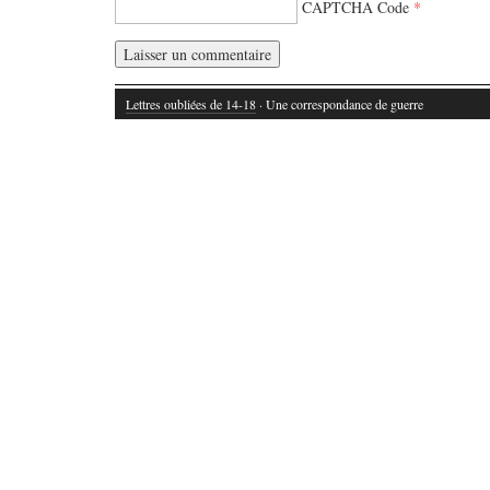
CAPTCHA Code
*
Lettres oubliées de 14-18
· Une correspondance de guerre