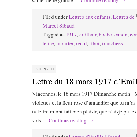
saluer cette grande …
Continue reading
→
Filed under
Lettres aux enfants
,
Lettres de
Marcel Sibaud
Tagged as
1917
,
artilleur
,
boche
,
canon
,
éco
lettre
,
mourier
,
recul
,
ribot
,
tranchées
26 JUIN 2011
Lettre du 18 mars 1917 d’Emi
Vincennes, le 18 mars 1917 Dimanche matin M
violettes et la fleur rose d’amandier que tu m’a
ta lettre m’ont fait bien plaisir, que n’ai-je pu les
vois …
Continue reading
→
Filed under
Lettres d'Emilie Sibaud