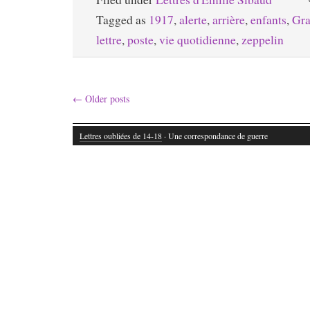
Tagged as
1917
,
alerte
,
arrière
,
enfants
,
Gra
lettre
,
poste
,
vie quotidienne
,
zeppelin
←
Older posts
Lettres oubliées de 14-18
· Une correspondance de guerre