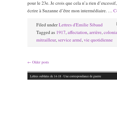
pour le 23e. Je crois que cela n’a rien d’excessif,
écrire à Suzanne d’être mon intermédiaire. …
C
Filed under
Lettres d'Emilie Sibaud
Tagged as
1917
,
affectation
,
arrière
,
colonia
mitrailleur
,
service armé
,
vie quotidienne
←
Older posts
Lettres oubliées de 14-18
· Une correspondance de guerre