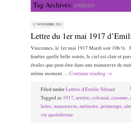
enfants
Tag Archives:
12 NOVEMBRE 2011
Lettre du 1er mai 1917 d’Emil
Vincennes, le 1er mai 1917 Mardi soir 10h ½ Je
fenêtre quelle belle soirée, le ciel est clair et pa
étoiles que peut-être dans une manœuvre de nui
même moment …
Continue reading
→
Filed under
Lettres d'Emilie Sibaud
Tagged as
1917
,
arrière
,
colonial
,
craonne
,
lettre
,
manoeuvre
,
mémoire
,
printemps
,
sén
vie quotidienne